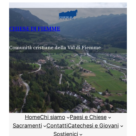
Vai
al
contenuto
CHIESE DI FIEMME
Comunità cristiane della Val di Fiemme
Home
Chi siamo
Paesi e Chiese
Sacramenti
Contatti
Catechesi e Giovani
Sostienici