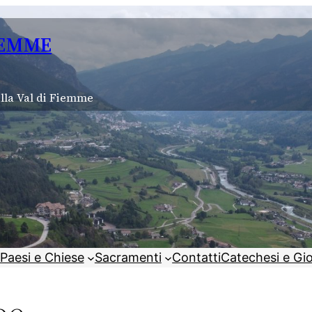
IEMME
lla Val di Fiemme
Paesi e Chiese
Sacramenti
Contatti
Catechesi e Gi