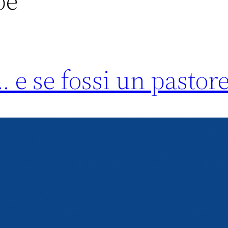
be
… e se fossi un pastore