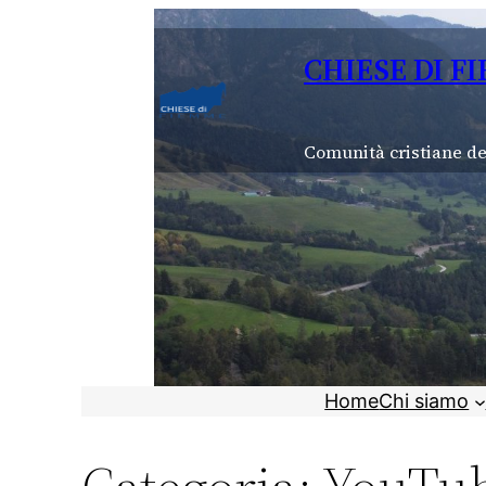
Vai
al
CHIESE DI F
contenuto
Comunità cristiane de
Home
Chi siamo