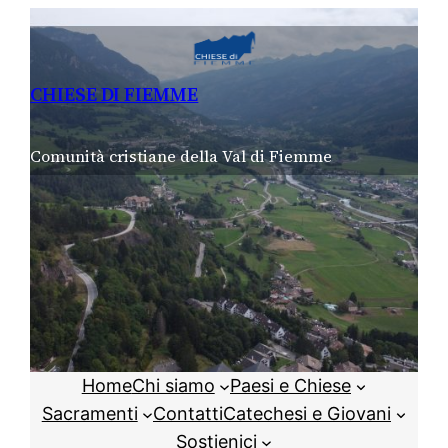
Vai
al
contenuto
CHIESE DI FIEMME
Comunità cristiane della Val di Fiemme
Home
Chi siamo
Paesi e Chiese
Sacramenti
Contatti
Catechesi e Giovani
Sostienici