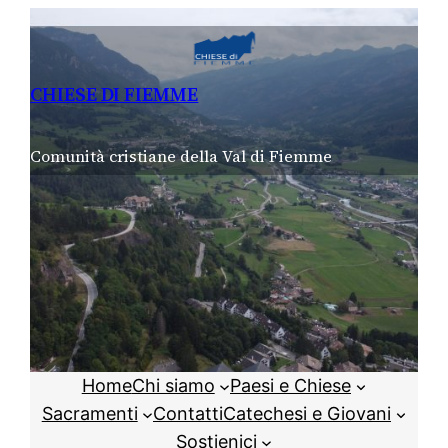
Vai
al
contenuto
CHIESE DI FIEMME
Comunità cristiane della Val di Fiemme
Home
Chi siamo
Paesi e Chiese
Sacramenti
Contatti
Catechesi e Giovani
Sostienici