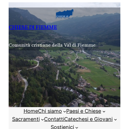
Vai
al
contenuto
CHIESE DI FIEMME
Comunità cristiane della Val di Fiemme
Home
Chi siamo
Paesi e Chiese
Sacramenti
Contatti
Catechesi e Giovani
Sostienici