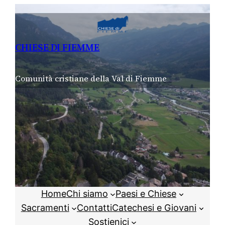
Vai
al
contenuto
CHIESE DI FIEMME
Comunità cristiane della Val di Fiemme
Home
Chi siamo
Paesi e Chiese
Sacramenti
Contatti
Catechesi e Giovani
Sostienici