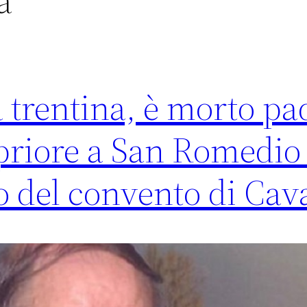
a
a trentina, è morto pa
riore a San Romedio
o del convento di Cav