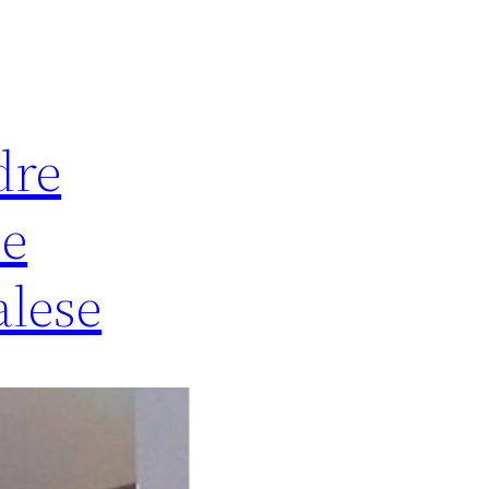
dre
 e
alese