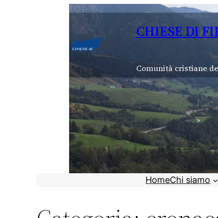
Vai
al
CHIESE DI F
contenuto
Comunità cristiane de
Home
Chi siamo