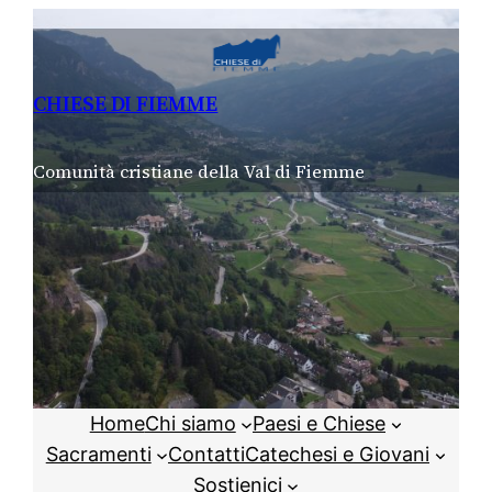
Vai
al
contenuto
CHIESE DI FIEMME
Comunità cristiane della Val di Fiemme
Home
Chi siamo
Paesi e Chiese
Sacramenti
Contatti
Catechesi e Giovani
Sostienici