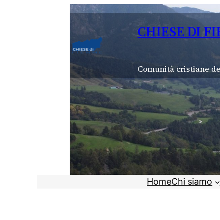
Vai
al
CHIESE DI F
contenuto
Comunità cristiane de
Home
Chi siamo