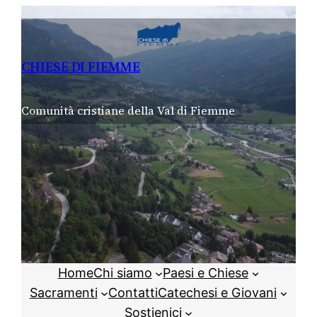
Vai
al
contenuto
CHIESE DI FIEMME
Comunità cristiane della Val di Fiemme
Home
Chi siamo
Paesi e Chiese
Sacramenti
Contatti
Catechesi e Giovani
Sostienici