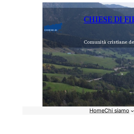
Vai
al
CHIESE DI F
contenuto
Comunità cristiane de
Home
Chi siamo