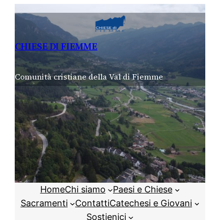
Vai
al
contenuto
CHIESE DI FIEMME
Comunità cristiane della Val di Fiemme
Home
Chi siamo
Paesi e Chiese
Sacramenti
Contatti
Catechesi e Giovani
Sostienici