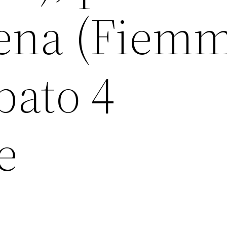
ena (Fiemm
bato 4
e