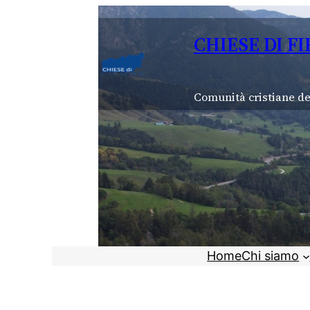
Vai
al
CHIESE DI F
contenuto
Comunità cristiane de
Home
Chi siamo