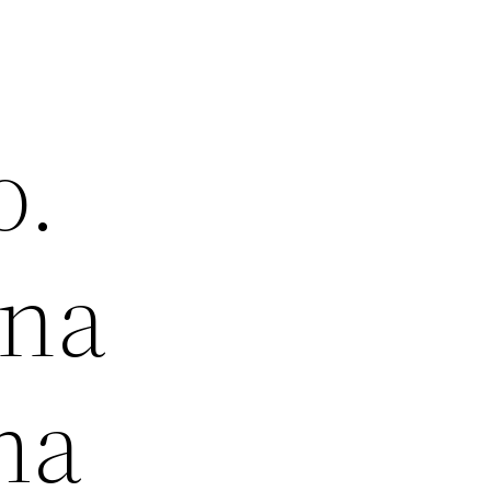
o.
ena
ma