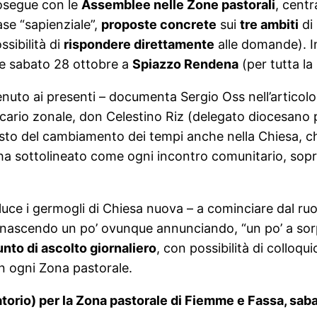
rosegue con le
Assemblee nelle Zone pastorali
, centr
ase “sapienziale”,
proposte concrete
sui
tre ambiti
di 
ssibilità di
rispondere direttamente
alle domande). I
e sabato 28 ottobre a
Spiazzo Rendena
(per tutta la
venuto ai presenti – documenta Sergio Oss nell’articol
icario zonale, don Celestino Riz (delegato diocesano p
to del cambiamento dei tempi anche nella Chiesa, che
 ha sottolineato come ogni incontro comunitario, soprat
.
uce i germogli di Chiesa nuova – a cominciare dal ruolo
o nascendo un po’ ovunque annunciando, “un po’ a sor
unto di ascolto giornaliero
, con possibilità di colloq
n ogni Zona pastorale.
rio) per la Zona pastorale di Fiemme e Fassa, saba