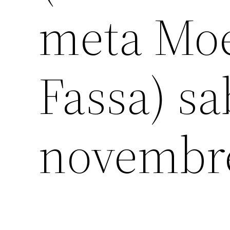
meta Mo
Fassa) sa
novembr