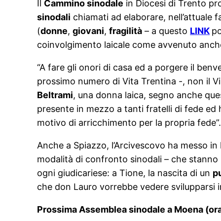
Il
Cammino sinodale
in Diocesi di Trento p
sinodali
chiamati ad elaborare, nell’attuale f
(
donne
,
giovani
,
fragilità
– a questo
LINK
po
coinvolgimento laicale come avvenuto anch
“A fare gli onori di casa ed a porgere il ben
prossimo numero di Vita Trentina -, non il V
Beltrami
, una donna laica, segno anche ques
presente in mezzo a tanti fratelli di fede ed
motivo di arricchimento per la propria fede”
Anche a Spiazzo, l’Arcivescovo ha messo in l
modalità di confronto sinodali – che stann
ogni giudicariese: a Tione, la nascita di un
p
che don Lauro vorrebbe vedere svilupparsi i
Prossima Assemblea sinodale a Moena (orato