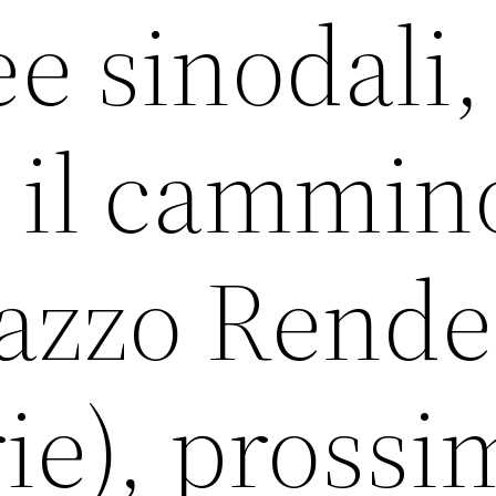
e sinodali,
 il cammin
azzo Rend
ie), prossi