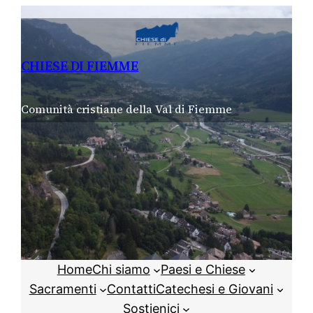
Vai
al
contenuto
CHIESE DI FIEMME
Comunità cristiane della Val di Fiemme
Home
Chi siamo
Paesi e Chiese
Sacramenti
Contatti
Catechesi e Giovani
Sostienici