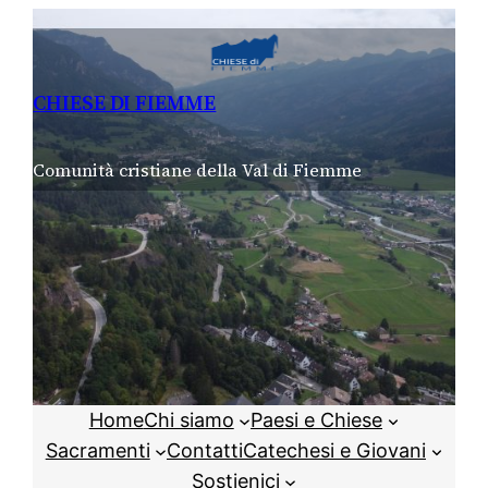
Vai
al
contenuto
CHIESE DI FIEMME
Comunità cristiane della Val di Fiemme
Home
Chi siamo
Paesi e Chiese
Sacramenti
Contatti
Catechesi e Giovani
Sostienici