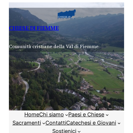
Vai
al
contenuto
CHIESE DI FIEMME
Comunità cristiane della Val di Fiemme
Home
Chi siamo
Paesi e Chiese
Sacramenti
Contatti
Catechesi e Giovani
Sostienici