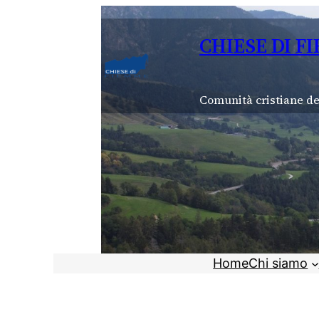
Vai
al
CHIESE DI F
contenuto
Comunità cristiane de
Home
Chi siamo