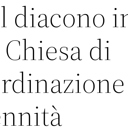
il diacono i
 Chiesa di
Ordinazione
ennità