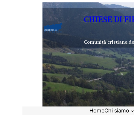
Vai
al
CHIESE DI F
contenuto
Comunità cristiane de
Home
Chi siamo