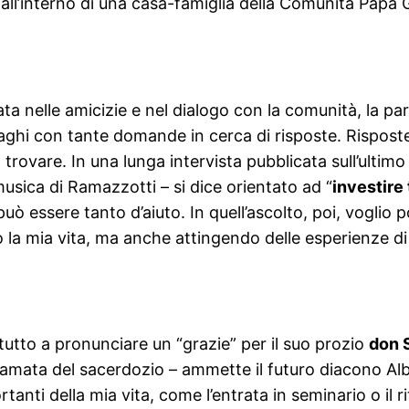
 all’interno di una casa-famiglia della Comunità Papa 
ta nelle amicizie e nel dialogo con la comunità, la p
Laghi con tante domande in cerca di risposte. Risposte
 trovare. In una lunga intervista pubblicata sull’ulti
usica di Ramazzotti – si dice orientato ad “
investire 
 può essere tanto d’aiuto. In quell’ascolto, poi, voglio
la mia vita, ma anche attingendo delle esperienze di 
zitutto a pronunciare un “grazie” per il suo prozio
don 
iamata del sacerdozio – ammette il futuro diacono Alb
anti della mia vita, come l’entrata in seminario o il 