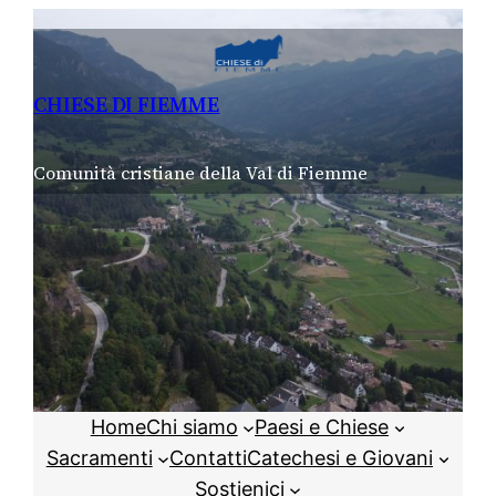
Vai
al
contenuto
CHIESE DI FIEMME
Comunità cristiane della Val di Fiemme
Home
Chi siamo
Paesi e Chiese
Sacramenti
Contatti
Catechesi e Giovani
Sostienici