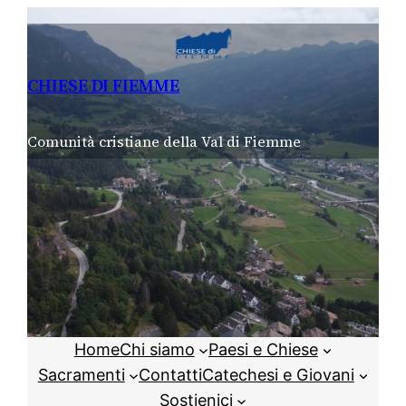
Vai
al
contenuto
CHIESE DI FIEMME
Comunità cristiane della Val di Fiemme
Home
Chi siamo
Paesi e Chiese
Sacramenti
Contatti
Catechesi e Giovani
Sostienici