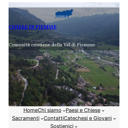
Vai
al
contenuto
CHIESE DI FIEMME
Comunità cristiane della Val di Fiemme
Home
Chi siamo
Paesi e Chiese
Sacramenti
Contatti
Catechesi e Giovani
Sostienici