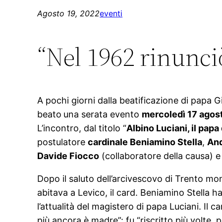
Agosto 19, 2022
eventi
“Nel 1962 rinunciò
A pochi giorni dalla beatificazione di papa G
beato
una serata evento
mercoledì 17 agos
L’incontro, dal titolo “
Albino Luciani, il papa 
postulatore
cardinale Beniamino Stella
,
And
Davide Fiocco
(collaboratore della causa) e 
Dopo il saluto dell’arcivescovo di Trento mo
abitava a Levico, il card. Beniamino Stella h
l’attualità del magistero di papa Luciani. Il
più ancora è madre”: fu “riscritto più volte, 