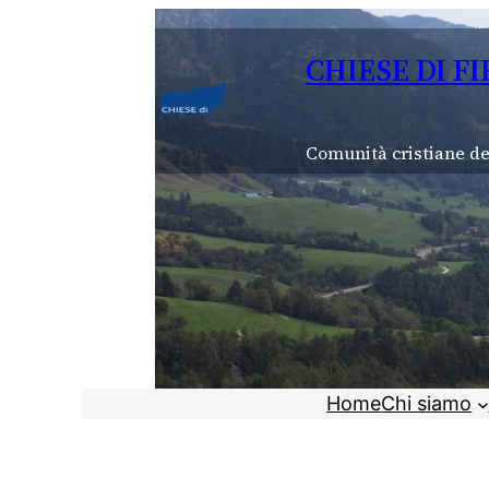
Vai
al
CHIESE DI F
contenuto
Comunità cristiane de
Home
Chi siamo