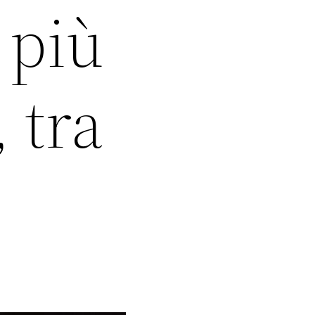
 più
 tra