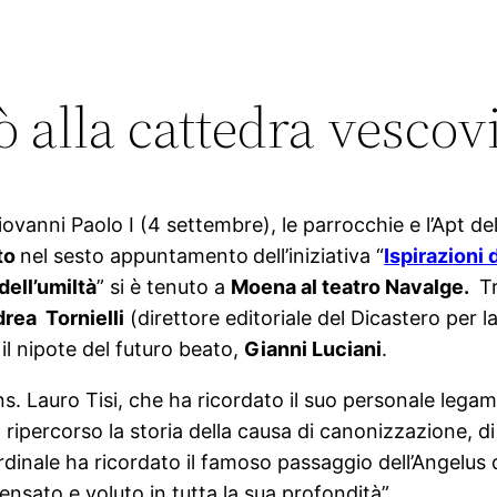
 alla cattedra vescovi
iovanni Paolo I (4 settembre), le parrocchie e l’Apt de
to
nel sesto appuntamento
dell’iniziativa “
Ispirazioni 
dell’umiltà
” si è tenuto a
Moena al teatro Navalge.
Tr
rea Tornielli
(direttore editoriale del Dicastero per
il nipote del futuro beato,
Gianni Luciani
.
ns. Lauro Tisi, che ha ricordato il suo personale lega
a ripercorso la storia della causa di canonizzazione, d
 cardinale ha ricordato il famoso passaggio dell’Angelu
pensato e voluto in tutta la sua profondità”.