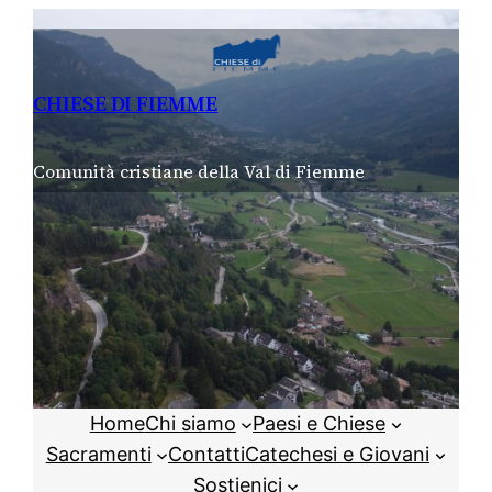
Vai
al
contenuto
CHIESE DI FIEMME
Comunità cristiane della Val di Fiemme
Home
Chi siamo
Paesi e Chiese
Sacramenti
Contatti
Catechesi e Giovani
Sostienici