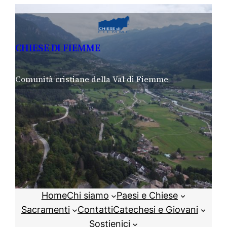
Vai
al
contenuto
CHIESE DI FIEMME
Comunità cristiane della Val di Fiemme
Home
Chi siamo
Paesi e Chiese
Sacramenti
Contatti
Catechesi e Giovani
Sostienici