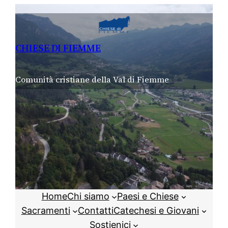
Vai
al
contenuto
CHIESE DI FIEMME
Comunità cristiane della Val di Fiemme
Home
Chi siamo
Paesi e Chiese
Sacramenti
Contatti
Catechesi e Giovani
Sostienici